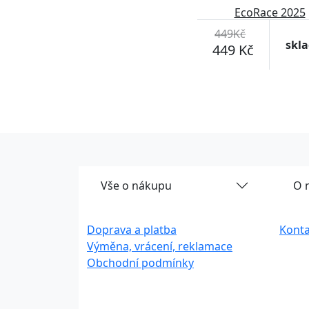
EcoRace 2025
449Kč
skl
449 Kč
Vše o nákupu
O 
Doprava a platba
Konta
Výměna, vrácení, reklamace
Obchodní podmínky