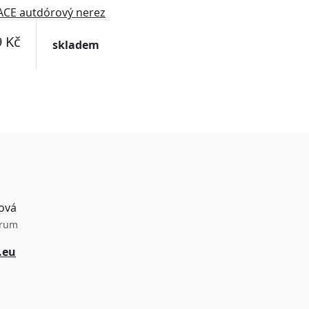
CE autdórový nerez
hrnek
 Kč
skladem
ová
trum
.eu