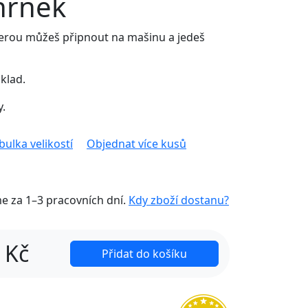
hrnek
erou můžeš připnout na mašinu a jedeš
klad.
y.
bulka velikostí
Objednat více kusů
me za
1–3 pracovních dní
.
Kdy zboží dostanu?
Kč
Přidat do košíku