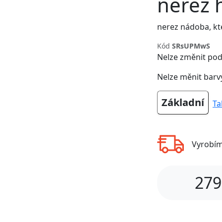
nerez 
nerez nádoba, kt
Kód
SRsUPMwS
Nelze změnit pod
Nelze měnit barv
Základní
Ta
Next
Vyrobí
279