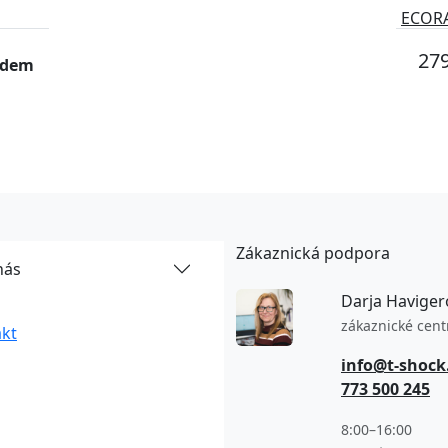
ECORA
279
adem
Zákaznická podpora
nás
Darja Haviger
zákaznické cen
kt
info@t-shock
773 500 245
8:00–16:00