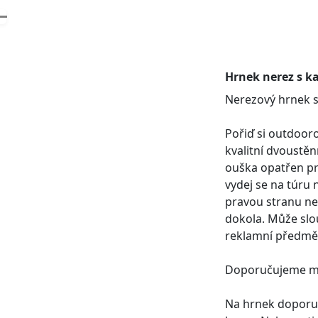
Hrnek nerez s k
Nerezový hrnek s
Pořiď si outdoor
kvalitní dvoustěn
ouška opatřen pr
vydej se na túru 
pravou stranu ne
dokola. Může slou
reklamní předmět
Doporučujeme mý
Na hrnek doporuč