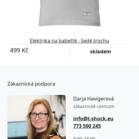
Elektrika na babettě - šedé trochu
499 Kč
skladem
Zákaznická podpora
Darja Havigerová
zákaznické centrum
info@t-shock.eu
773 500 245
8:00–16:00