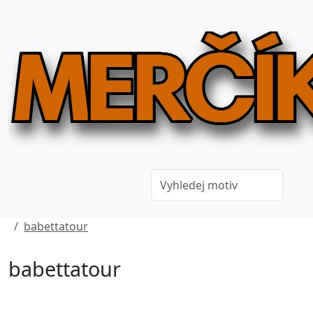
babettatour
babettatour